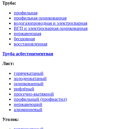
Труба:
профильная
профильная оцинкованная
водогазопроводная и электросварная
ВГП и электросварная оцинкованная
нержавеющая
бесшовная
восстановленная
Труба асбестоцементная
Лист:
горячекатаный
холоднокатаный
оцинкованный
рифлёный
просечно-вытяжной
профильный
(профнастил
)
нержавеющий
алюминиевый
Уголок: