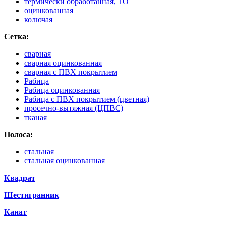
термически обработанная, ТО
оцинкованная
колючая
Сетка:
сварная
сварная оцинкованная
сварная с ПВХ покрытием
Рабица
Рабица оцинкованная
Рабица с ПВХ покрытием (цветная)
просечно-вытяжная (ЦПВС)
тканая
Полоса:
стальная
стальная оцинкованная
Квадрат
Шестигранник
Канат