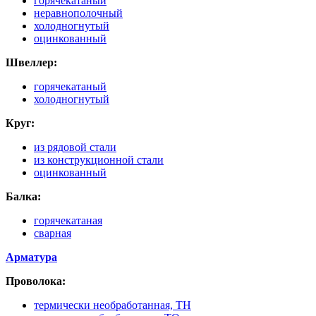
горячекатаный
неравнополочный
холодногнутый
оцинкованный
Швеллер:
горячекатаный
холодногнутый
Круг:
из рядовой стали
из конструкционной стали
оцинкованный
Балка:
горячекатаная
сварная
Арматура
Проволока:
термически необработанная, ТН